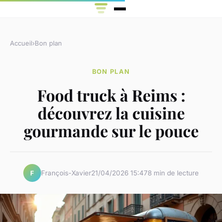
Accueil
›
Bon plan
BON PLAN
Food truck à Reims :
découvrez la cuisine
gourmande sur le pouce
François-Xavier
21/04/2026 15:47
8 min de lecture
F