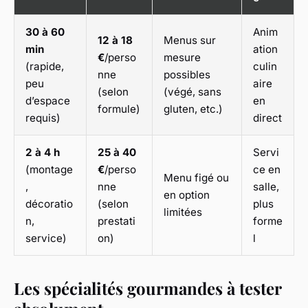
30 à 60
Anim
12 à 18
Menus sur
min
ation
€
/perso
mesure
(rapide,
culin
nne
possibles
peu
aire
(selon
(végé, sans
d’espace
en
formule)
gluten, etc.)
requis)
direct
2 à 4 h
25 à 40
Servi
(montage
€
/perso
ce en
Menu figé ou
,
nne
salle,
en option
décoratio
(selon
plus
limitées
n,
prestati
forme
service)
on)
l
Les spécialités gourmandes à tester