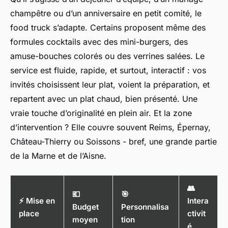
champêtre ou d’un anniversaire en petit comité, le
food truck s’adapte. Certains proposent même des
formules cocktails avec des mini-burgers, des
amuse-bouches colorés ou des verrines salées. Le
service est fluide, rapide, et surtout, interactif : vos
invités choisissent leur plat, voient la préparation, et
repartent avec un plat chaud, bien présenté. Une
vraie touche d’originalité en plein air. Et la zone
d’intervention ? Elle couvre souvent Reims, Épernay,
Château-Thierry ou Soissons - bref, une grande partie
de la Marne et de l’Aisne.
👥
💶
🎯
⚡ Mise en
Intera
Budget
Personnalisa
place
ctivit
moyen
tion
é