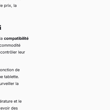
e prix, la
i
 la
compatibilité
ne commodité
contrôler leur
fonction de
e tablette.
rveiller la
rature et le
cevoir des