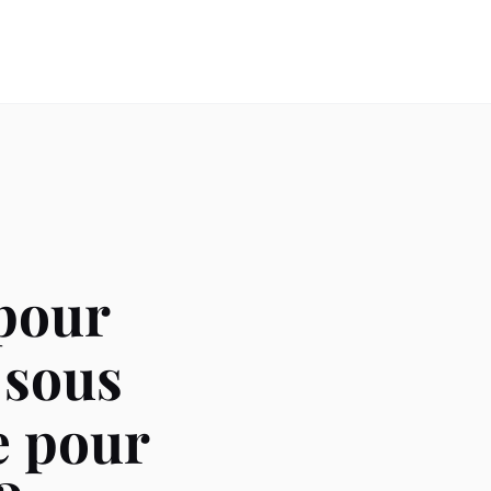
 pour
 sous
e pour