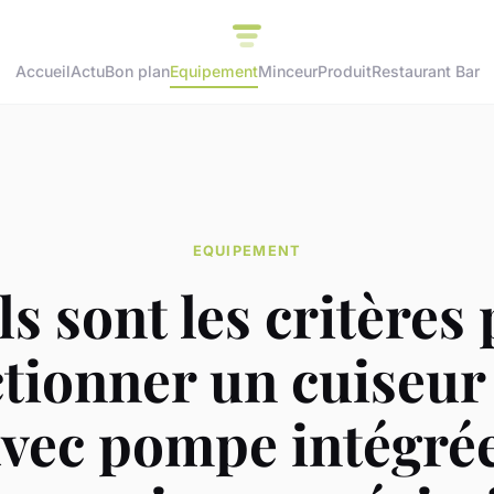
Accueil
Actu
Bon plan
Equipement
Minceur
Produit
Restaurant Bar
EQUIPEMENT
s sont les critères
ctionner un cuiseur
avec pompe intégré