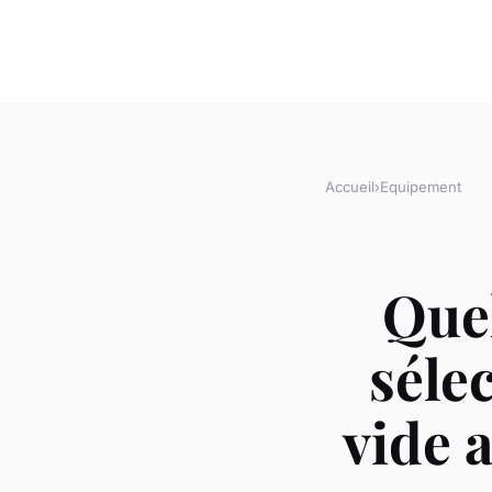
Accueil
›
Equipement
Quel
séle
vide 