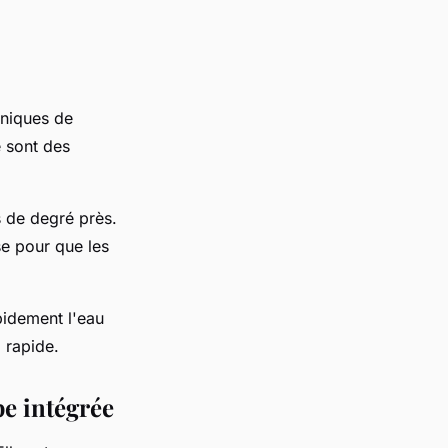
hniques de
 sont des
s de degré près.
se pour que les
apidement l'eau
 rapide.
pe intégrée