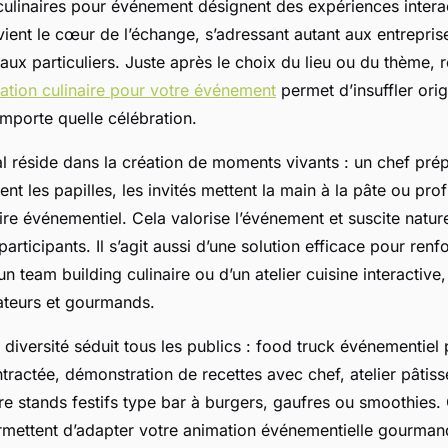
culinaires pour événement désignent des expériences interac
ient le cœur de l’échange, s’adressant autant aux entrepris
aux particuliers. Juste après le choix du lieu ou du thème, r
mation culinaire pour votre événement
permet d’insuffler origi
’importe quelle célébration.
pal réside dans la création de moments vivants : un chef prép
ent les papilles, les invités mettent la main à la pâte ou prof
ire événementiel. Cela valorise l’événement et suscite natur
articipants. Il s’agit aussi d’une solution efficace pour renfo
un team building culinaire ou d’un atelier cuisine interactive,
ateurs et gourmands.
 diversité séduit tous les publics : food truck événementiel
ractée, démonstration de recettes avec chef, atelier pâtiss
e stands festifs type bar à burgers, gaufres ou smoothies.
rmettent d’adapter votre animation événementielle gourman