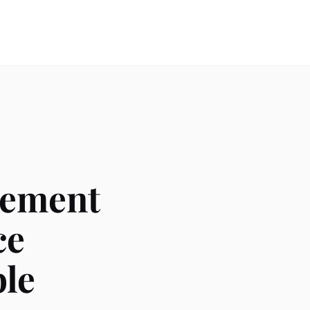
nement
ce
le