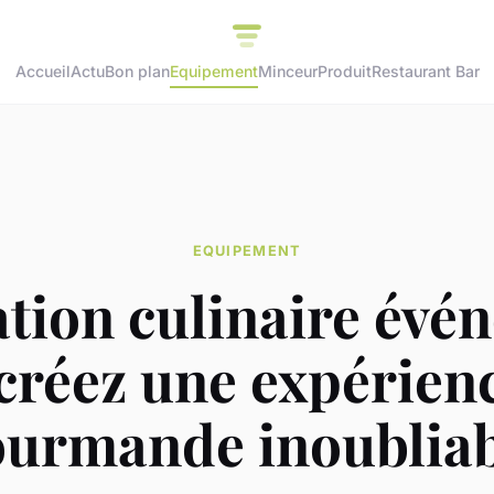
Accueil
Actu
Bon plan
Equipement
Minceur
Produit
Restaurant Bar
EQUIPEMENT
tion culinaire évé
 créez une expérien
ourmande inoubliab