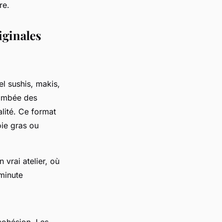
re.
iginales
el sushis, makis,
lambée des
lité. Ce format
ie gras ou
vrai atelier, où
 minute