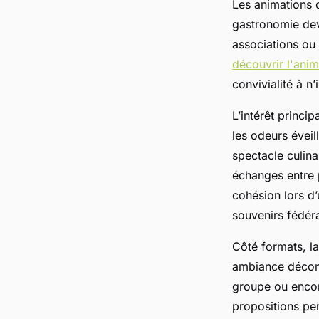
Les animations 
gastronomie dev
associations ou 
découvrir l'ani
convivialité à n
L’intérêt princi
les odeurs éveill
spectacle culina
échanges entre p
cohésion lors d’
souvenirs fédér
Côté formats, la
ambiance décont
groupe ou encor
propositions pe