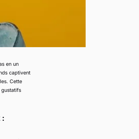
as en un
nds captivent
les. Cette
 gustatifs
 :