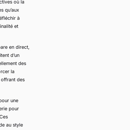
tives où la
es qu’aux
éfléchir à
nalité et
are en direct,
itent d’un
ellement des
rcer la
 offrant des
 pour une
erie pour
 Ces
de au style