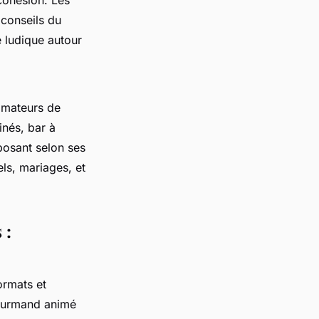
 cohésion. Les
 conseils du
e ludique autour
 amateurs de
inés, bar à
posant selon ses
ls, mariages, et
 :
ormats et
gourmand animé