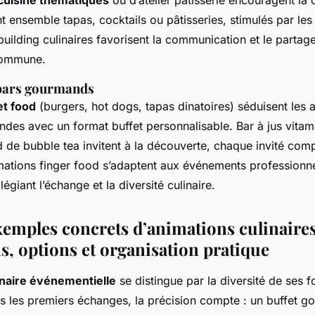
 cuisine thématiques
ou d’atelier pâtisserie encouragent la
t ensemble tapas, cocktails ou pâtisseries, stimulés par les
uilding culinaires favorisent la communication et le partag
commune.
 bars gourmands
et food
(burgers, hot dogs, tapas dinatoires) séduisent les
des avec un format buffet personnalisable. Bar à jus vitam
d de bubble tea invitent à la découverte, chaque invité com
mations finger food s’adaptent aux événements professionne
ilégiant l’échange et la diversité culinaire.
xemples concrets d’animations culinaires
s, options et organisation pratique
inaire événementielle
se distingue par la diversité de ses f
s les premiers échanges, la précision compte : un buffet 