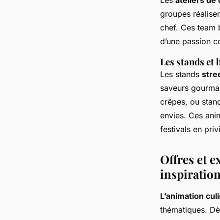
Les
ateliers de
groupes réalisen
chef. Ces team b
d’une passion 
Les stands et
Les stands
stre
saveurs gourman
crêpes, ou stan
envies. Ces ani
festivals en priv
Offres et e
inspiration
L’animation cul
thématiques. Dè