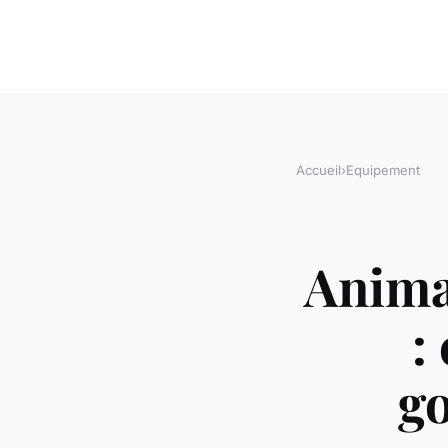
Accueil
›
Equipement
Anima
:
g