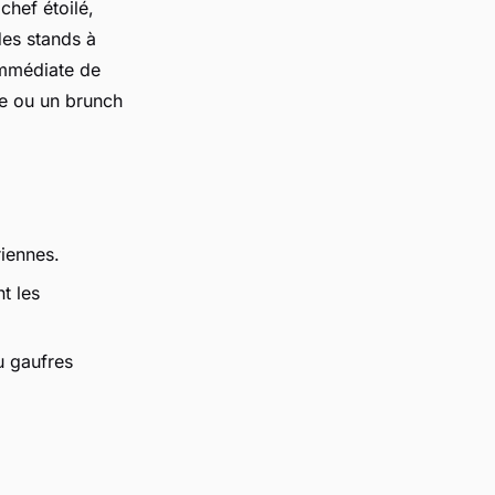
chef étoilé,
es stands à
immédiate de
ue ou un brunch
riennes.
t les
u gaufres