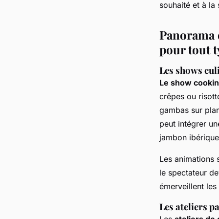
souhaité et à l
Panorama d
pour tout 
Les shows culi
Le show cooking
crêpes ou risott
gambas sur plan
peut intégrer u
jambon ibérique,
Les animations s
le spectateur de
émerveillent les 
Les ateliers p